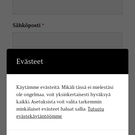
Sähköposti
*
Puhelinnumero
Evästeet
Käytämme evästeitä. Mikäli tässä ei mielestäsi
Paikkakunta
*
ole ongelmaa, voit yksinkertaisesti hyväksyä
kaikki. Asetuksista voit valita tarkemmin
minkälaiset evästeet haluat sallia.
Tutustu
evästekäytäntöömme
Asianne lyhyt kuvaus